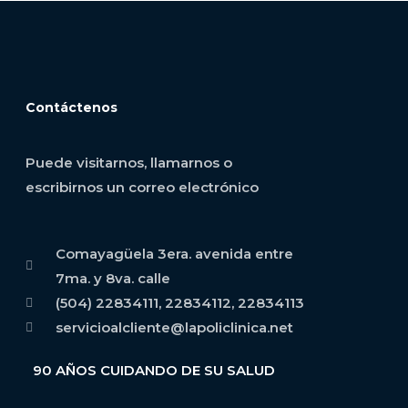
Contáctenos
Puede visitarnos, llamarnos o
escribirnos un correo electrónico
Comayagüela 3era. avenida entre
7ma. y 8va. calle
(504) 22834111, 22834112, 22834113
servicioalcliente@lapoliclinica.net
90 AÑOS CUIDANDO DE SU SALUD